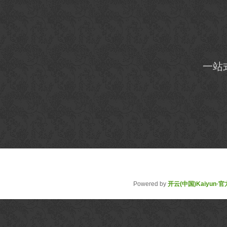
一站
Powered by
开云(中国)Kaiyun