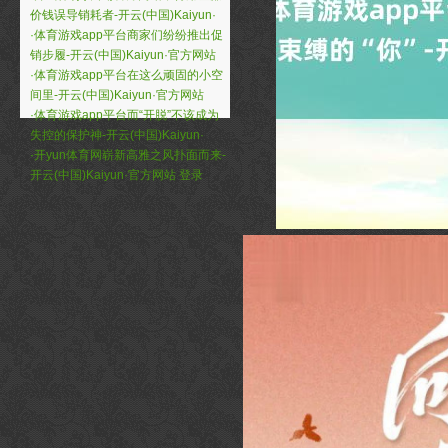
价钱误导销耗者-开云(中国)Kaiyun·
·
体育游戏app平台商家们纷纷推出促
销步履-开云(中国)Kaiyun·官方网站
·
体育游戏app平台在这么顽固的小空
间里-开云(中国)Kaiyun·官方网站
·
体育游戏app平台而“开脱”不该成为
失控的保护神-开云(中国)Kaiyun·
·
开yun体育网崭新高雅之风扑面而来-
开云(中国)Kaiyun·官方网站 登录