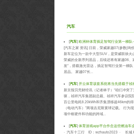
汽车
[
汽车
]
欧洲杯体育插足智驾行业第一梯队-开云
[汽车之家 资讯] 日前，荣威家越07(参
新车定位为一款中大型SUV，是荣威联袂火山
荣威的全新序列居品，后续还将有家越06、
发”，搭载激光雷达，插足智驾行业第一梯队
居品。 家越07长...
[
汽车
]
开云体育该套系统将当先搭载于祯祥星河
新京报贝壳财经讯（记者林子）“咱们冲突了
驱，祯祥汽车集团副总裁、祯祥汽车参议院
百公里电耗8.20kWh和齐集漂移超46k
（电动汽车）”两项吉尼斯寰球记载。 行为
项中枢硬件和功能的跨域...
[
汽车
]
体育游戏app平台作念这些燃油车企以
· 汽车十三行 ID：wzhauto2023 