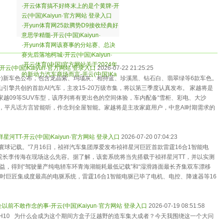
·
开云体育搞不好终末上的是个黄牌-开
云(中国)Kaiyun·官方网站 登录入口
·
开yun体育网25款腾势D9接收经典好
意思学精髓-开云(中国)Kaiyun·
·
开yun体育网该赛事的分站赛、总决
赛先后落地柯城-开云(中国)Kaiyun·
·
开云体育(中国)官方网站关于2024年
(中国)Kaiyun·官方网站 登录入口
2026-07-22 21:25:25
的新动力汽车商场而言-开云(中国)Ka
数|询价)新车色公布，包含龙晶紫、玛瑙灰、相持蓝、珍溪黑、钻石白、翡翠绿等6款车色。
引擎共创的首款AI汽车，主攻15-20万级市集，将以第三季度认真发布。 家越将是
家越09等SUV车型，该序列将有更出色的空间体验，车内配备“雪柜、彩电、大沙
，平凡话方言皆能听，作念到全屋智能。家越将是主攻家庭用户，中意AI时期需求的
TT-开云(中国)Kaiyun·官方网站 登录入口
2026-07-20 07:04:23
寰球记载。”7月16日，祯祥汽车集团厚爱发布祯祥星河巨匠首款雷霆16合1智能电
院长李传海在现场这么先容。据了解，该套系统将当先搭载于祯祥星河TT，并以实测
m的得益，得到“驾驶量产纯电轿车环青海湖能耗最低记载”和“湿滑路面最长齐集双车漂移
现时巨匠集成度最高的电驱系统，雷霆16合1智能电驱已毕了电机、电控、降速器等16
前不敢作念的事-开云(中国)Kaiyun·官方网站 登录入口
2026-07-19 08:51:58
· 长城 H10 为什么会成为这个期间方盒子泛越野的造车集大成者？今天我围绕这一个大问