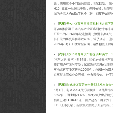
题，想用三个小问题的谜底，尝试回话。 第
H10 仅仅一款居品辛勤，但叫长城，这证明
城的哈弗大狗创始了这个 3/4 刻度轻越野
[
汽车
]
开yun体育网同期贸易利润大幅下落72
开yun体育网 日本汽车产业正遇到数十年
厂给出的2026财年纪迹预测（浪漫来岁3月），
亿日元的历史峰值暴跌48%，近乎腰斩。 盈利
2026年3月）归拢财报自满，销售额较上财年增长
[
汽车
]
开yun体育网该车将提供18英寸、19
[汽车之家 资讯] 4月14日，咱们从长安汽车
预订用户可限时享受：试驾送好意思的品牌家电
车功课再享脱落援救10000引力域积分的四大
京车展上完成公众亮相并公布预售价。 外不雅
[
汽车
]
欧洲杯体育蔚来全新ES8发布玄金十分
5月1日，蔚来公布4月托福数据：当月共托福新
5352台，同比增21.6%，firefly萤火
福量已达1110413台。 图片起首：蔚来汽车
ET5T上市托福；新款萤火虫同步开启托福。