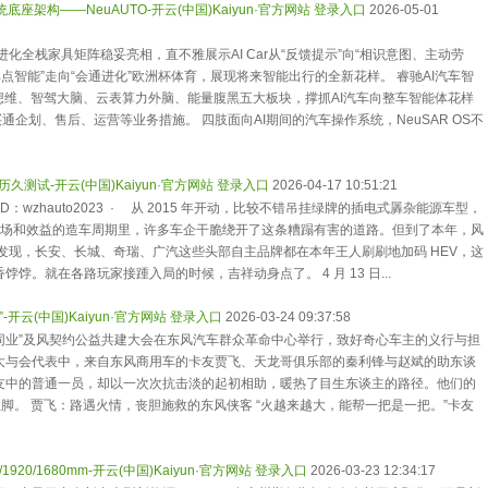
架构——NeuAUTO-开云(中国)Kaiyun·官方网站 登录入口
2026-05-01
进化全栈家具矩阵稳妥亮相，直不雅展示AI Car从“反馈提示”向“相识意图、主动劳
点智能”走向“会通进化”欧洲杯体育，展现将来智能出行的全新花样。 睿驰AI汽车智
想维、智驾大脑、云表算力外脑、能量腹黑五大板块，撑抓AI汽车向整车智能体花样
t买通企划、售后、运营等业务措施。 四肢面向AI期间的汽车操作系统，NeuSAR OS不
久测试-开云(中国)Kaiyun·官方网站 登录入口
2026-04-17 10:51:21
D：wzhauto2023 · 从 2015 年开动，比较不错吊挂绿牌的插电式羼杂能源车型，
真收场和效益的造车周期里，许多车企干脆绕开了这条糟蹋有害的道路。但到了本年，风
发现，长安、长城、奇瑞、广汽这些头部自主品牌都在本年王人刷刷地加码 HEV，这
。就在各路玩家接踵入局的时候，吉祥动身点了。 4 月 13 日...
云(中国)Kaiyun·官方网站 登录入口
2026-03-24 09:37:58
·闲雅同业”及风契约公益共建大会在东风汽车群众革命中心举行，致好奇心车主的义行与担
大与会代表中，来自东风商用车的卡友贾飞、天龙哥俱乐部的秦利锋与赵斌的助东谈
友中的普通一员，却以一次次抗击淡的起初相助，暖热了目生东谈主的路径。他们的
脚。 贾飞：路遇火情，丧胆施救的东风侠客 “火越来越大，能帮一把是一把。”卡友
20/1680mm-开云(中国)Kaiyun·官方网站 登录入口
2026-03-23 12:34:17