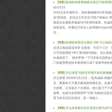
[
汽车
]
欧洲杯体育睿驰推出第五代智驾系统底座
09:03:53
2026北京车展时分，东软睿驰携AI汽车智能
动”的转移，东说念主车交互与用户体验从“单
能进化全栈家具掩盖AI汽车神经基座、热诚
加快进化，并通过汽车全人命周期AI Agen
仅...
[
汽车
]
欧洲杯体育折合整车 480 万公里的历
在演义阅读器读本章 去阅读 · 汽车十三行 I
只可挂蓝牌的 HEV 显得颇为独处。在认
向澈底变了。 稍许寄望一下汽车技术趋势会
门曾被荒野的技术倏得再行成了各家争抢的香饽饽
[
汽车
]
开云体育“别的车开着不如东风顺畅”-开
开云体育 2026年3月14日，“及风成林
当，集聚各方力量共建谈路闲雅生态。在盛
主故事，让东谈主十分感动。他们是万千卡
故事，也成为东风商用车“可靠”内核的活泼注
贾飞朴实语言的背后，是一场摄人...
[
汽车
]
开云体育新车的长宽高分辨为4870/19