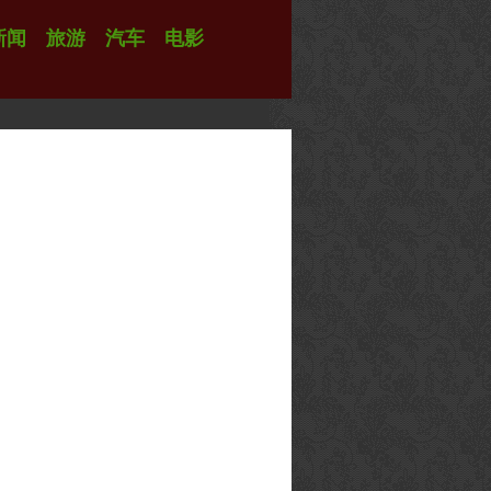
新闻
旅游
汽车
电影