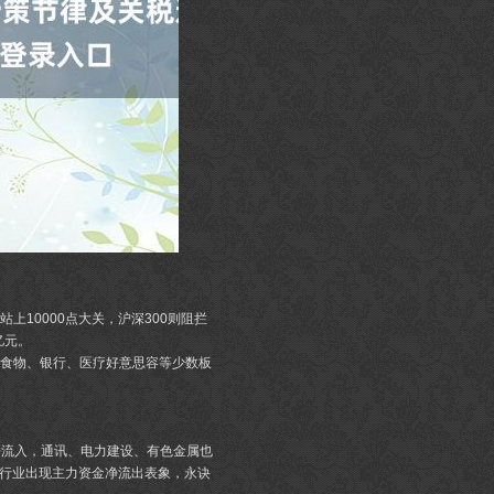
10000点大关，沪深300则阻拦
亿元。
食物、银行、医疗好意思容等少数板
流入，通讯、电力建设、有色金属也
个行业出现主力资金净流出表象，永诀