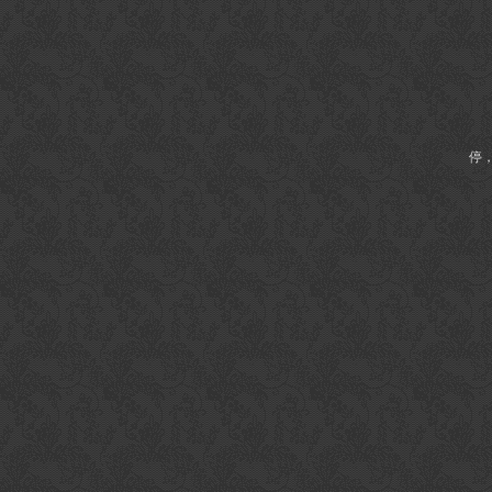
招
市
停
本
比亚
零
吉
东