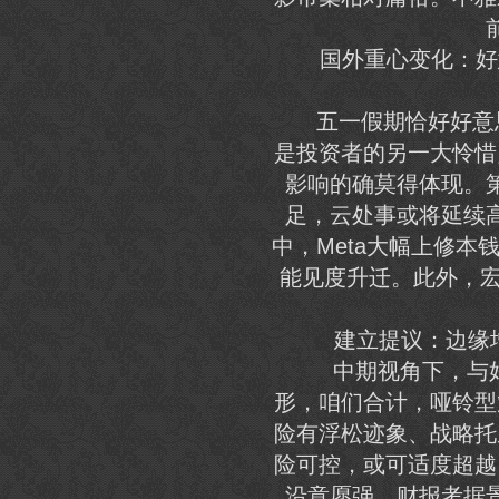
国外重心变化：好意
五一假期恰好好意思股
是投资者的另一大怜惜
影响的确莫得体现。
足，云处事或将延续
中，Meta大幅上修本
能见度升迁。此外，宏
建立提议：边缘增
中期视角下，与好意
形，咱们合计，哑铃型
险有浮松迹象、战略托
险可控，或可适度超越
沿意愿强、财报考据