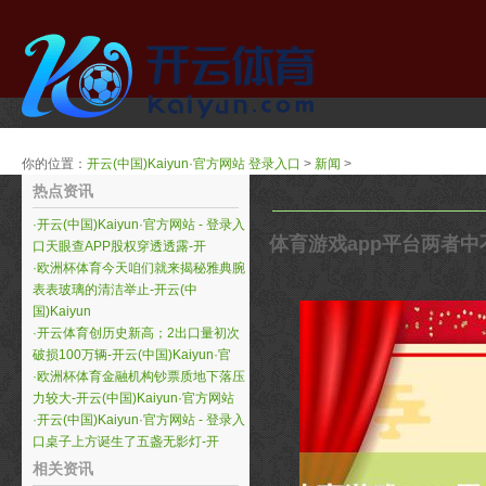
你的位置：
开云(中国)Kaiyun·官方网站 登录入口
>
新闻
>
热点资讯
·
开云(中国)Kaiyun·官方网站 - 登录入
体育游戏app平台两者中不
口天眼查APP股权穿透透露-开
·
欧洲杯体育今天咱们就来揭秘雅典腕
表表玻璃的清洁举止-开云(中
国)Kaiyun
·
开云体育创历史新高；2出口量初次
破损100万辆-开云(中国)Kaiyun·官
·
欧洲杯体育金融机构钞票质地下落压
力较大-开云(中国)Kaiyun·官方网站
·
开云(中国)Kaiyun·官方网站 - 登录入
口桌子上方诞生了五盏无影灯-开
相关资讯