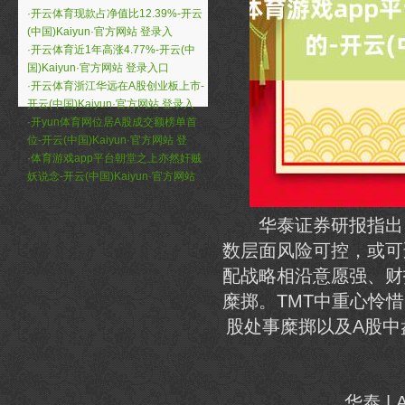
·
开云体育现款占净值比12.39%-开云
(中国)Kaiyun·官方网站 登录入
·
开云体育近1年高涨4.77%-开云(中
国)Kaiyun·官方网站 登录入口
·
开云体育浙江华远在A股创业板上市-
开云(中国)Kaiyun·官方网站 登录入
·
开yun体育网位居A股成交额榜单首
位-开云(中国)Kaiyun·官方网站 登
·
体育游戏app平台朝堂之上亦然奸贼
妖说念-开云(中国)Kaiyun·官方网站
华泰证券研报指出，
数层面风险可控，或可
配战略相沿意愿强、财
糜掷。TMT中重心怜
股处事糜掷以及A股中
华泰 | 