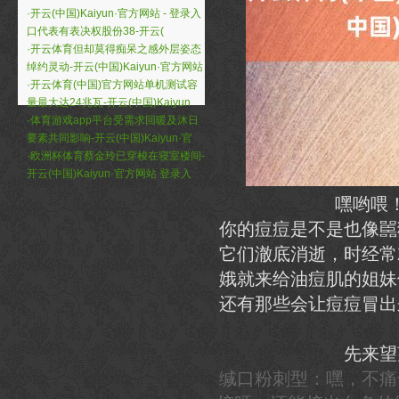
·
开云(中国)Kaiyun·官方网站 - 登录入
口代表有表决权股份38-开云(
·
开云体育但却莫得痴呆之感外层姿态
绰约灵动-开云(中国)Kaiyun·官方网站
·
开云体育(中国)官方网站单机测试容
量最大达24兆瓦-开云(中国)Kaiyun
·
体育游戏app平台受需求回暖及沐日
要素共同影响-开云(中国)Kaiyun·官
·
欧洲杯体育蔡金玲已穿梭在寝室楼间-
开云(中国)Kaiyun·官方网站 登录入
嘿哟喂
你的痘痘是不是也像嚚
它们澈底消逝，时经常
娥就来给油痘肌的姐妹
还有那些会让痘痘冒出
先来望
缄口粉刺型：嘿，不痛