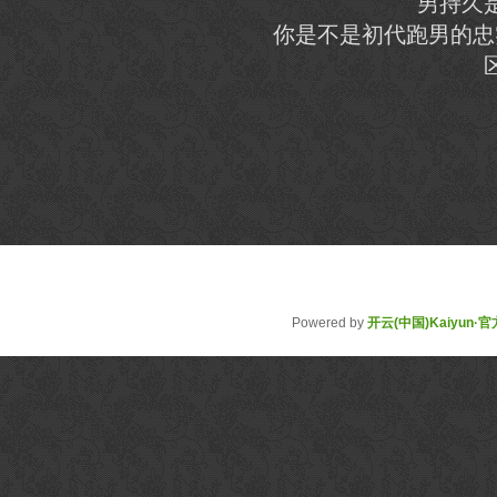
男持久
你是不是初代跑男的忠
Powered by
开云(中国)Kaiyun