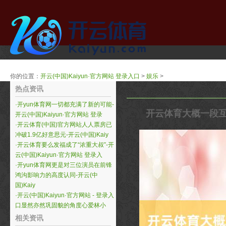
你的位置：
开云(中国)Kaiyun·官方网站 登录入口
>
娱乐
>
热点资讯
·
开yun体育网一切都充满了新的可能-
开云体育大概一段互动
开云(中国)Kaiyun·官方网站 登录
·
开云体育(中国)官方网站人人票房已
冲破1.9亿好意思元-开云(中国)Kaiy
·
开云体育要么发福成了“浓重大叔”-开
云(中国)Kaiyun·官方网站 登录入
·
开yun体育网更是对三位演员在前锋
鸿沟影响力的高度认同-开云(中
国)Kaiy
·
开云(中国)Kaiyun·官方网站 - 登录入
口显然亦然巩固貌的角度心爱林小
相关资讯