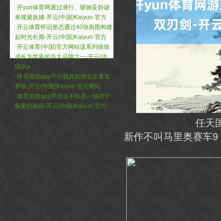
·
开yun体育网通过潜行、驱驰妥协谜
来规避执捕-开云(中国)Kaiyun·官方
·
开云体育怀旧形态通过40张舆图构建
起时光长廊-开云(中国)Kaiyun·官方
·
开云体育(中国)官方网站该系列徐徐
成长为世嘉的浩大品牌之一-开云(中
国)Ka
·
体育游戏app平台我真实很念念重返
赛场-开云(中国)Kaiyun·官方网站
·
体育游戏app平台这不仅是一场对于
探索的旅程-开云(中国)Kaiyun·官方
任天
新作不叫马里奥赛车9