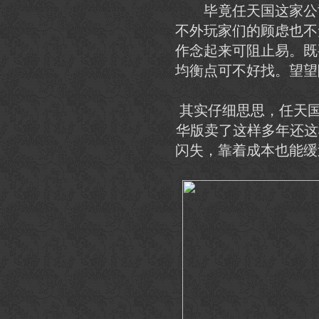
毕竟任天国这家公
不外玩家们的顾虑也不
作念起来可阻止易。既
均衡点可不好找。望望
其实仔细思思，任天国
华版卖了这样多年还这
闪失，靠着成本也能缓