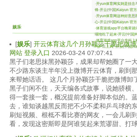
·
开yun体育网实则是挂念
锋-开云(中国)Kaiyun·官
·
开yun体育网这种好意思
心-开云(中国)Kaiyun·官
娱乐
·
体育游戏app平台晚辈就
咽地吃了起来-开云(中国)Ka
·
体育游戏app平台专科上
[
娱乐
]
开云体育这几个月孙颖莎干脆把微博卸了-
均产出上风”-开云(中国)Kai
网站 登录入口
2026-03-24 07:07:41
黑子们老思抹黑孙颖莎，成果却帮她圈了一
不少路东谈主半年没上微博开云体育，刷到
来帮她话语。 这几个月孙颖莎干脆把微博卸
黑子们闲不住，天天编各式故事，说她骄横
得一套接一套，概况提前准备好脚本似的。
去，谁知谈越黑反而把不少不柔和乒乓球的东
刷短视频、根柢不看比赛的网友，一会儿刷
看，发现这密斯即是阿谁笑起来荒谬甜、打球又