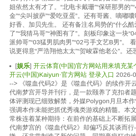
姐依然太有才了。“北电卡戴珊”“保研那男的”“4
金”“尖叫披萨”“爱吃亚蛋”。还有哥酱、嘀
好香、加贝先生。 还有备注名局势的“什么酷爱
了”“我猜马哥”“神图有了”。刻板印象这一块“0
派帅哥”“03猛男肌肉男”“02弓手文艺B男”
说更得意“严浩翔他太太”“贺峻霖他老公”。还恐
[
娱乐
]
开云体育(中国)官方网站用来填充某
开云(中国)Kaiyun·官方网站 登录入口
2026-0
--> 《噬血代码2》是《噬血代码》的续作开
代南梦宫开导并刊行，是一款颐养了克扣者题
体评测现已细致解禁，外媒Polygon月旦本
强调本作未能把抓优秀魂类游戏的精髓。本文
常株连着某种期待：在前作的基础上不断拓
代南梦宫的《噬血代码2》却偏巧反其谈而行