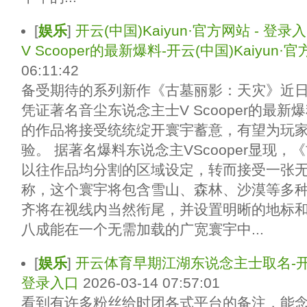
[
娱乐
]
开云(中国)Kaiyun·官方网站 - 
V Scooper的最新爆料-开云(中国)Kaiyun
06:11:42
备受期待的系列新作《古墓丽影：天灾》近
凭证著名音尘东说念主士V Scooper的最新
的作品将接受统统绽开寰宇蓄意，有望为玩
验。 据著名爆料东说念主VScooper显现
以往作品均分割的区域设定，转而接受一张
称，这个寰宇将包含雪山、森林、沙漠等多
齐将在视线内当然衔尾，并设置明晰的地标
八成能在一个无需加载的广宽寰宇中...
[
娱乐
]
开云体育早期江湖东说念主士取名-开云(
登录入口
2026-03-14 07:57:01
看到有许多粉丝给时团各式平台的备注，能