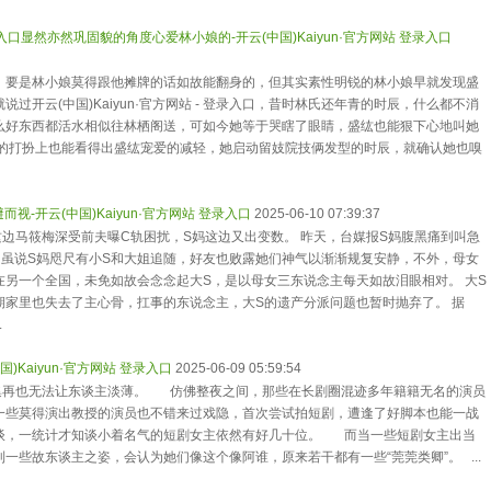
 登录入口显然亦然巩固貌的角度心爱林小娘的-开云(中国)Kaiyun·官方网站 登录入口
，要是林小娘莫得跟他摊牌的话如故能翻身的，但其实素性明锐的林小娘早就发现盛
开云(中国)Kaiyun·官方网站 - 登录入口，昔时林氏还年青的时辰，什么都不消
么好东西都活水相似往林栖阁送，可如今她等于哭瞎了眼睛，盛纮也能狠下心地叫她
娘的打扮上也能看得出盛纮宠爱的减轻，她启动留妓院技俩发型的时辰，就确认她也嗅
视-开云(中国)Kaiyun·官方网站 登录入口
2025-06-10 07:39:37
这边马筱梅深受前夫曝C轨困扰，S妈这边又出变数。 昨天，台媒报S妈腹黑痛到叫急
，虽说S妈咫尺有小S和大姐追随，好友也败露她们神气以渐渐规复安静，不外，母女
另一个全国，未免如故会念念起大S，是以母女三东说念主每天如故泪眼相对。 大S
期家里也失去了主心骨，扛事的东说念主，大S的遗产分派问题也暂时抛弃了。 据
.
Kaiyun·官方网站 登录入口
2025-06-09 05:59:54
再也无法让东谈主淡薄。 仿佛整夜之间，那些在长剧圈混迹多年籍籍无名的演员
一些莫得演出教授的演员也不错来过戏隐，首次尝试拍短剧，遭逢了好脚本也能一战
谈，一统计才知谈小着名气的短剧女主依然有好几十位。 而当一些短剧女主出当
一些故东谈主之姿，会认为她们像这个像阿谁，原来若干都有一些“莞莞类卿”。 ...