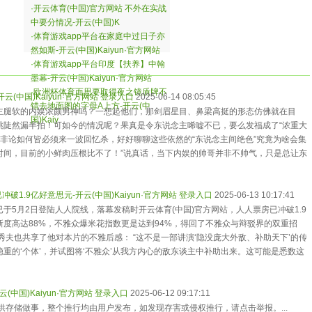
·
开云体育(中国)官方网站 不外在实战
中要分情况-开云(中国)K
·
体育游戏app平台在家庭中过日子亦
然如斯-开云(中国)Kaiyun·官方网站
·
体育游戏app平台印度【扶养】中翰
墨幕-开云(中国)Kaiyun·官方网站
·
欧洲杯体育而思要取得夜之镜盾牌不
(中国)Kaiyun·官方网站 登录入口
2025-06-14 08:05:45
错去地面图的字母A上方-开云(中
主腿软的内娱浓颜男神吗？一想起他们，那剑眉星目、鼻梁高挺的形态仿佛就在目
国)Kaiy
跳陡然漏半拍！可如今的情况呢？果真是令东说念主唏嘘不已，要么发福成了“浓重大
天非论如何皆必须来一波回忆杀，好好聊聊这些依然的“东说念主间绝色”究竟为啥会集
击时间，目前的小鲜肉压根比不了！”说真话，当下内娱的帅哥并非不帅气，只是总让东
破1.9亿好意思元-开云(中国)Kaiyun·官方网站 登录入口
2025-06-13 10:17:41
于5月2日登陆人人院线，落幕发稿时开云体育(中国)官方网站，人人票房已冲破1.9
度高达88%，不雅众爆米花指数更是达到94%，得回了不雅众与辩驳界的双重招
秀夫也共享了他对本片的不雅后感： “这不是一部讲演‘隐没庞大外敌、补助天下’的传
重的‘个体’，并试图将‘不雅众’从我方内心的敌东谈主中补助出来。这可能是悉数这
中国)Kaiyun·官方网站 登录入口
2025-06-12 09:17:11
仅提供存储做事，整个推行均由用户发布，如发现存害或侵权推行，请点击举报。...