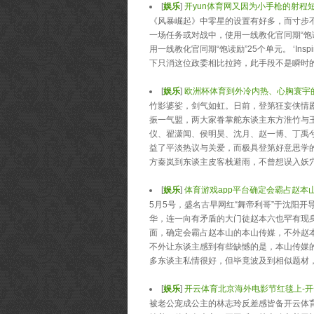
[
娱乐
]
开yun体育网又因为小手枪的射程短-开
《风暴崛起》中零星的设置有好多，而寸步
一场任务或对战中，使用一线教化官同期“饱读
用一线教化官同期“饱读励”25个单元。 ‘Inspire’ 25 un
下只消这位政委相比拉跨，此手段不是瞬时的，
[
娱乐
]
欧洲杯体育到外冷内热、心胸寰宇的王权
竹影婆娑，剑气如虹。日前，登第狂妄侠情
振一气盟，两大家眷掌舵东谈主东方淮竹与
仪、翟潇闻、侯明昊、沈月、赵一博、丁禹
益了平淡热议与关爱，而极具登第好意思学的
方秦岚到东谈主皮客栈避雨，不曾想误入妖穴，
[
娱乐
]
体育游戏app平台确定会霸占赵本山的
5月5号，盛名古早网红“舞帝利哥”于沈阳
华，连一向有矛盾的大门徒赵本六也罕有现
面，确定会霸占赵本山的本山传媒，不外赵
不外让东谈主感到有些缺憾的是，本山传媒
多东谈主私情很好，但毕竟波及到相似题材，一
[
娱乐
]
开云体育北京海外电影节红毯上-开云(
被老公宠成公主的林志玲反差感皆备开云体