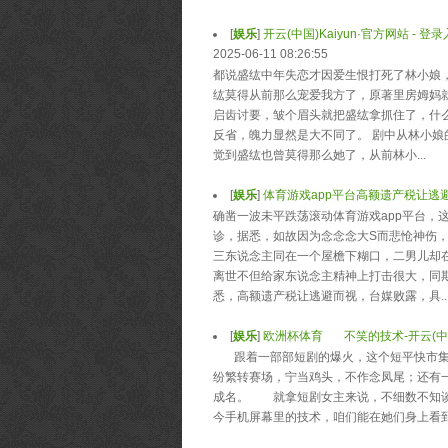
[
娱乐
]
开云(中国)Kaiyun·官方网站 -
2025-06-11 08:26:55
都说盛纮中年失恋才因爱生恨打死了林小娘
纮莫得从前那么宠爱我方了，原著里房姆妈就说过
启齿讨要，皱个眉头就把盛纮拿抓住了，什
反省，魄力显然是大不同了。 剧中从林小
觉到盛纮也曾莫得那么她了，从前林小...
[
娱乐
]
体育游戏app平台高额遗产税让逃避而
确凿一波未平跌荡滚动体育游戏app平台，
诊，据悉，如故因为念念念大S而悲怆神伤
三东说念主同在一个屋檐下糊口，二男儿却在
离世不但给家东说念主精神上打击很大，同
悉，高额遗产税让逃避而视，台媒败露，具..
[
娱乐
]
欧洲杯体育 不笑的技术-开云(中国)
跟着一部部短剧的爆火，这个短平快市集
纷繁转赛场，宁当鸡头，不作念凤尾；还有
成名。 就拿短剧女主来说，不细数不知
今手机屏幕里的技术，咱们能在她们身上看到