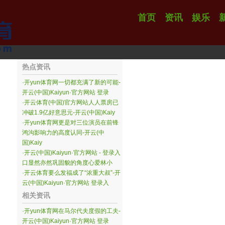
首页
资讯
娱乐
热点资讯
·
开yun体育网一切都充满了新的可能-
开云(中国)Kaiyun·官方网站 登录
·
开云体育(中国)官方网站人人票房已
冲破1.9亿好意思元-开云(中国)Kaiy
·
开yun体育网更是对三位演员在前锋
鸿沟影响力的高度认同-开云(中
国)Kaiy
·
开云(中国)Kaiyun·官方网站 - 登录入
口显然亦然巩固貌的角度心爱林小
·
开云体育要么发福成了“浓重大叔”-开
云(中国)Kaiyun·官方网站 登录入
相关资讯
·
开yun体育网在马尔代夫度假的工夫-
开云(中国)Kaiyun·官方网站 登录