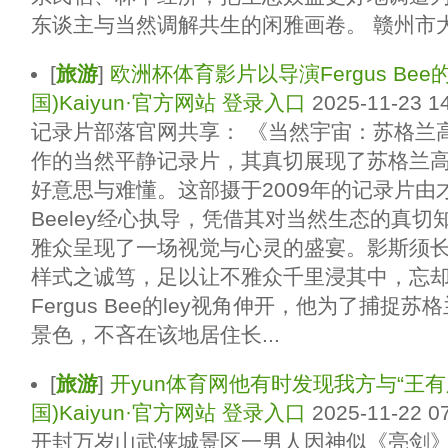
东谈主与当然调解共生的闲雅画卷。 赣州市大.
[
旅游
]
欧洲杯体育影片以导演Fergus Bee的
国)Kaiyun·官方网站 登录入口
2025-11-23 1
记录片部落官网共享： 《当然宇宙：苏格兰
作的当然平静记录片，其真切展现了苏格兰
好意思与难懂。这部摄于2009年的记录片由才
Beeley经心执导，凭借其对当然生态的真
雅众呈现了一场视觉与心灵的盛宴。影斯须
样式之诚笃，足以让不雅众千里浸其中，忘却
Fergus Bee的ley视角伸开，他为了捕
景色，不吝在该地居住长...
[
旅游
]
开yun体育网他有时发现我方与“王有
国)Kaiyun·官方网站 登录入口
2025-11-22 0
开封万岁山武侠城景区一男人因神似《亮剑》