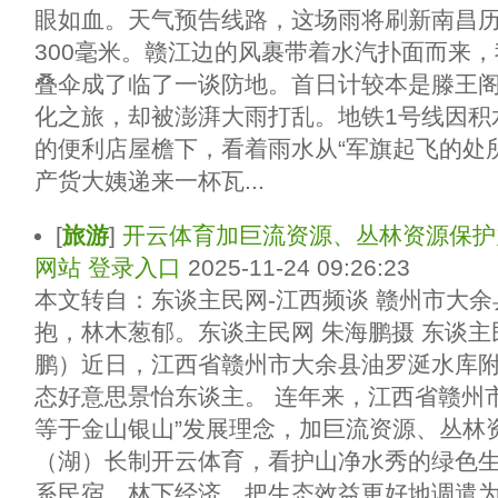
眼如血。天气预告线路，这场雨将刷新南昌
300毫米。赣江边的风裹带着水汽扑面而来
叠伞成了临了一谈防地。首日计较本是滕王
化之旅，却被澎湃大雨打乱。地铁1号线因积
的便利店屋檐下，看着雨水从“军旗起飞的处
产货大姨递来一杯瓦...
[
旅游
]
开云体育加巨流资源、丛林资源保护力度-
网站 登录入口
2025-11-24 09:26:23
本文转自：东谈主民网-江西频谈 赣州市大
抱，林木葱郁。东谈主民网 朱海鹏摄 东谈主民
鹏）近日，江西省赣州市大余县油罗涎水库
态好意思景怡东谈主。 连年来，江西省赣州
等于金山银山”发展理念，加巨流资源、丛林
（湖）长制开云体育，看护山净水秀的绿色
系民宿、林下经济，把生态效益更好地调遣