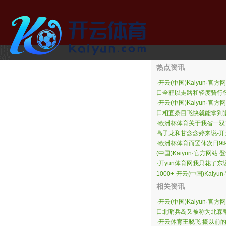
热点资讯
·
开云(中国)Kaiyun·官方网
口全程以走路和轻度骑行径
·
开云(中国)Kaiyun·官方网
口相宜条目飞快就能拿到退
·
欧洲杯体育关于我省一双“
高子龙和甘念念婷来说-开云
·
欧洲杯体育而罢休次日9时
(中国)Kaiyun·官方网站
·
开yun体育网我只花了东
1000+-开云(中国)Kaiyu
相关资讯
·
开云(中国)Kaiyun·官方网
口北哨兵岛又被称为北森
·
开云体育王晓飞 摄以前