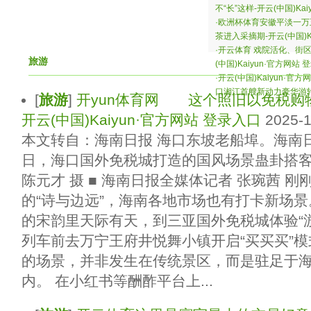
不“长”这样-开云(中国)Kai
·
欧洲杯体育安徽平淡一万
茶进入采摘期-开云(中国)Ka
·
开云体育 戏院活化、街区
旅游
(中国)Kaiyun·官方网站
·
开云(中国)Kaiyun·官方网
口湘江首艘新动力豪华游轮
[
旅游
]
开yun体育网 这个照旧以免税购
开云(中国)Kaiyun·官方网站 登录入口
2025-1
本文转自：海南日报 海口东坡老船埠。海南日
日，海口国外免税城打造的国风场景蛊卦搭客
陈元才 摄 ■ 海南日报全媒体记者 张琬茜 
的“诗与边远”，海南各地市场也有打卡新场景
的宋韵里天际有天，到三亚国外免税城体验“
列车前去万宁王府井悦舞小镇开启“买买买”
的场景，并非发生在传统景区，而是驻足于
内。 在小红书等酬酢平台上...